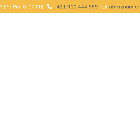
ť? (Po Pia: 8-17:00)
+421 910 444 669
obraznamier