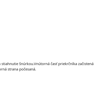
stiahnutie šnúrkou.Vnútorná časť priekrčníka začistená
orná strana počesaná.