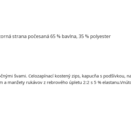
torná strana počesaná 65 % bavlna, 35 % polyester
nými švami. Celozapínací kostený zips, kapucňa s podšívkou, na 
em a manžety rukávov z rebrového úpletu 2:2 s 5 % elastanu.Vnút