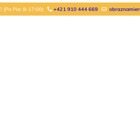
ť? (Po Pia: 8-17:00)
+421 910 444 669
obraznamier